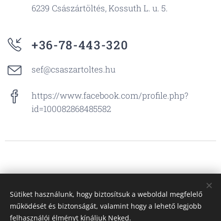
6239 Császártöltés, Kossuth L. u. 5.
+36-78-443-320
sef@csaszartoltes.hu
https://www.facebook.com/profile.php?
id=100082868485582
Sütiket használunk, hogy biztosítsuk a weboldal megfelelő
működését és biztonságát, valamint hogy a lehető legjobb
felhasználói élményt kínáljuk Neked.