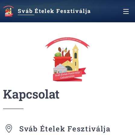
Sváb Ételek Fesztiválja
Császártöltés
Kapcsolat
Sváb Ételek Fesztiválja